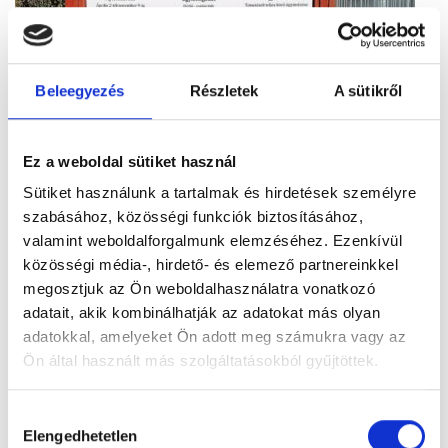
Beleegyezés
Részletek
A sütikről
Ez a weboldal sütiket használ
Sütiket használunk a tartalmak és hirdetések személyre
Figyelem! Módosul a Pécsi Köztemető
szabásához, közösségi funkciók biztosításához,
ügyfélszolgálatának nyitvatartása
valamint weboldalforgalmunk elemzéséhez. Ezenkívül
A tartós hőhullám miatt bevezetett
közösségi média-, hirdető- és elemező partnereinkkel
takarékossági intézkedések részeként módosul
megosztjuk az Ön weboldalhasználatra vonatkozó
a Pécsi Köztemető ügyfélszolgálatának
adatait, akik kombinálhatják az adatokat más olyan
nyitvatartása: 2026. augusztus 3–8. között,
adatokkal, amelyeket Ön adott meg számukra vagy az
hétfőtől szombatig 12 óráig várják az ügyfeleket.
Ön által használt más szolgáltatásokból gyűjtöttek.
Tovább
Hozzájárulás
Elengedhetetlen
kiválasztása