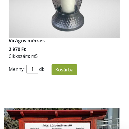
Virágos mécses
2 970 Ft
Cikkszám: m5
Menny.:
db
Kosárba