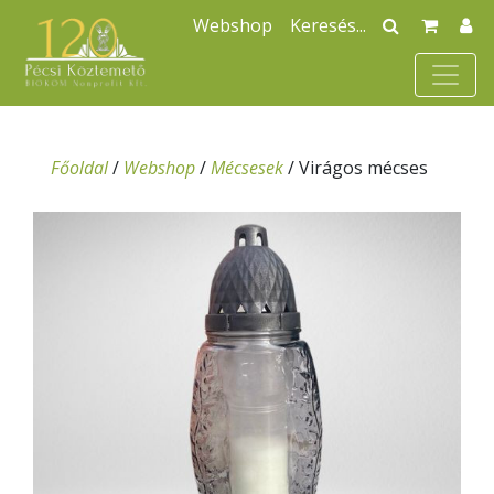
Webshop
Főoldal
/
Webshop
/
Mécsesek
/
Virágos mécses