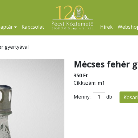
naptár
Kapcsolat
Hírek
Websho
r gyertyával
Mécses fehér g
350 Ft
Cikkszám: m1
Menny.:
db
Kosár