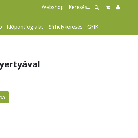
Webshop
p
Időpontfoglalás
Sírhelykeresés
GYIK
yertyával
ba