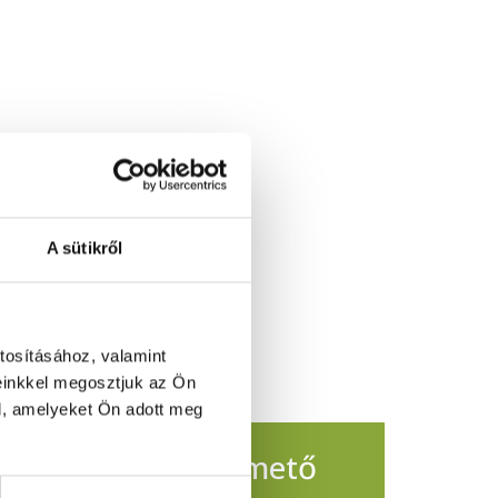
A sütikről
tosításához, valamint
einkkel megosztjuk az Ön
l, amelyeket Ön adott meg
sul a Pécsi Köztemető