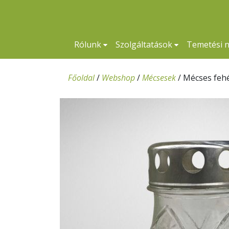
Rólunk
Szolgáltatások
Temetési 
Főoldal
/
Webshop
/
Mécsesek
/
Mécses fehé