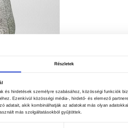
Részletek
ál
mak és hirdetések személyre szabásához, közösségi funkciók biz
hez. Ezenkívül közösségi média-, hirdető- és elemező partner
zó adatait, akik kombinálhatják az adatokat más olyan adatokka
sznált más szolgáltatásokból gyűjtöttek.
Figyelem! Módo