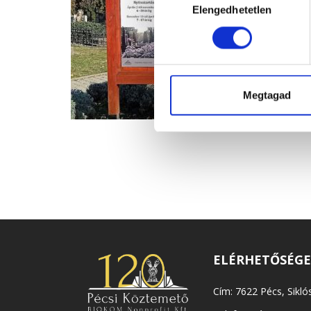
Elengedhetetlen
kiválasztása
Megtagad
ELÉRHETŐSÉG
Cím: 7622 Pécs, Siklós