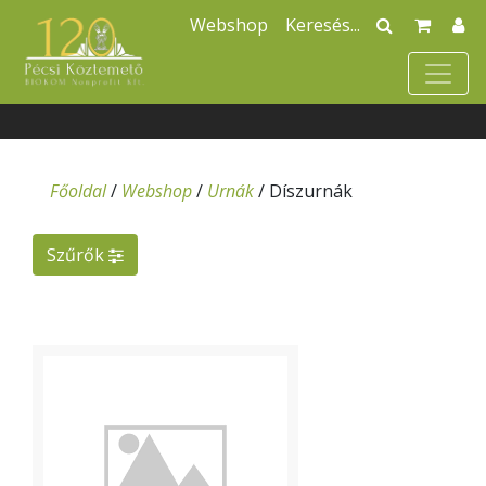
Webshop
Főoldal
/
Webshop
/
Urnák
/
Díszurnák
Szűrők