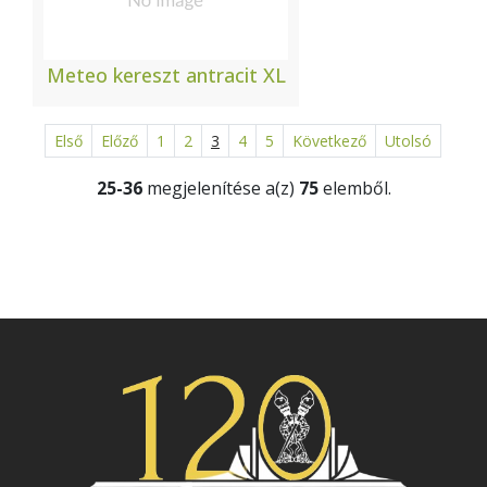
Meteo kereszt antracit XL
Első
Előző
1
2
3
4
5
Következő
Utolsó
25-36
megjelenítése a(z)
75
elemből.